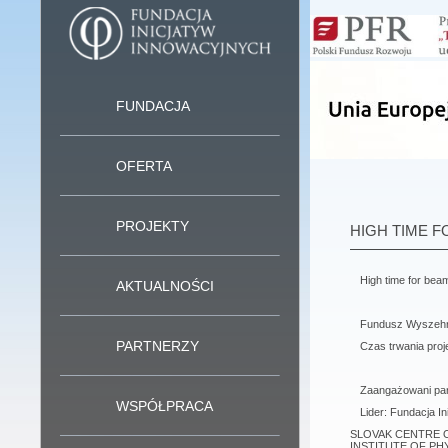
FUNDACJA
OFERTA
PROJEKTY
HIGH TIME F
High time for beam
AKTUALNOŚCI
Fundusz Wyszehr
PARTNERZY
Czas trwania proje
Zaangażowani par
WSPÓŁPRACA
Lider: Fundacja I
SLOVAK CENTRE O
INSTITUTE OF PH