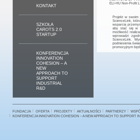
ELI-HU Non-Profit 
KONTAKT
Projekt w swoim 
ScienceLink, któ
SZKOŁA
wsparcia przemysł
aby stać się w 
CAROTS 2.0
możliwość realiz
STARTUP
wprowadzi zgodn
ScienceLink. Wy
podniesienia świa
promocyjnym będz
KONFERENCJA
INNOVATION
COHESION – A
NEW
APPROACH TO
SUPPORT
INDUSTRIAL
R&D
FUNDACJA
OFERTA
PROJEKTY
AKTUALNOŚCI
PARTNERZY
WSP
KONFERENCJA INNOVATION COHESION – A NEW APPROACH TO SUPPORT I