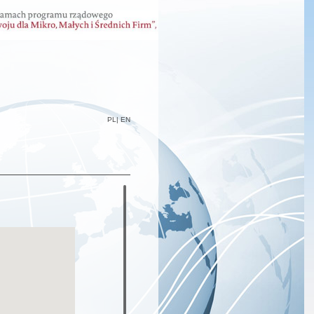
PL
| EN