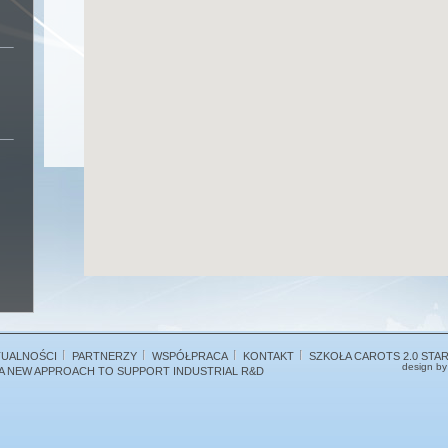
TUALNOŚCI
PARTNERZY
WSPÓŁPRACA
KONTAKT
SZKOŁA CAROTS 2.0 STA
design b
A NEW APPROACH TO SUPPORT INDUSTRIAL R&D